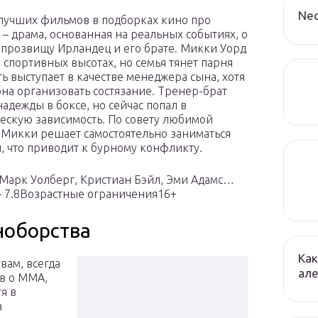
Ne
лучших фильмов в подборках кино про
 – драма, основанная на реальных событиях, о
 прозвищу Ирландец и его брате. Микки Уорд
о спортивных высотах, но семья тянет парня
ть выступает в качестве менеджера сына, хотя
бна организовать состязание. Тренер-брат
надежды в боксе, но сейчас попал в
ескую зависимость. По совету любимой
Микки решает самостоятельно заниматься
, что приводит к бурному конфликту.
Марк Уолберг, Кристиан Бэйл, Эми Адамс…
– 7.8Возрастные ограничения16+
ноборства
Как
вам, всегда
але
в о ММА,
я в
а