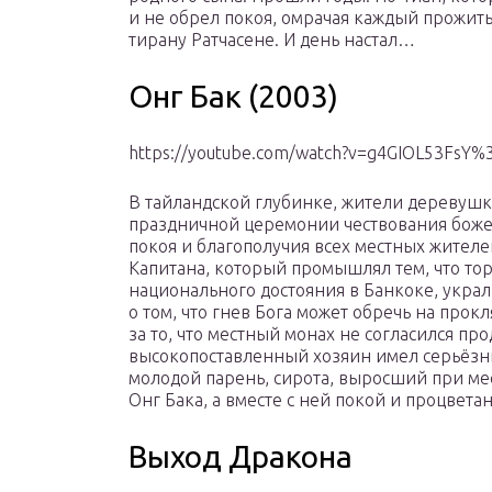
и не обрел покоя, омрачая каждый прожит
тирану Ратчасене. И день настал…
Онг Бак (2003)
https://youtube.com/watch?v=g4GIOL53FsY%
В тайландской глубинке, жители деревушк
праздничной церемонии чествования божес
покоя и благополучия всех местных жителе
Капитана, который промышлял тем, что т
национального достояния в Банкоке, украл 
о том, что гнев Бога может обречь на прокл
за то, что местный монах не согласился про
высокопоставленный хозяин имел серьёзны
молодой парень, сирота, выросший при ме
Онг Бака, а вместе с ней покой и процвет
Выход Дракона