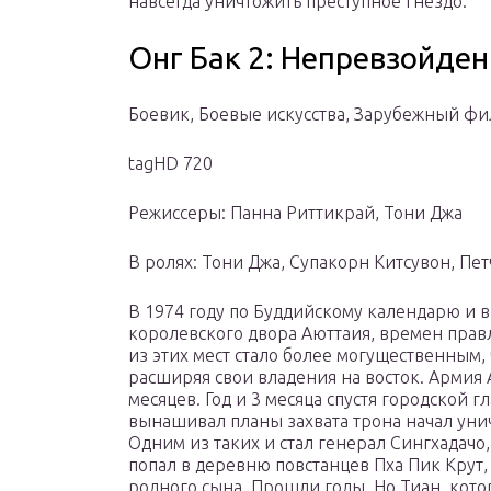
навсегда уничтожить преступное гнездо.
Онг Бак 2: Непревзойденн
Боевик, Боевые искусства, Зарубежный ф
tagHD 720
Режиссеры: Панна Риттикрай, Тони Джа
В ролях: Тони Джа, Супакорн Китсувон, Пе
В 1974 году по Буддийскому календарю и в
королевского двора Аюттаия, времен правл
из этих мест стало более могущественным, 
расширяя свои владения на восток. Армия 
месяцев. Год и 3 месяца спустя городской 
вынашивал планы захвата трона начал уни
Одним из таких и стал генерал Сингхадачо,
попал в деревню повстанцев Пха Пик Крут, 
родного сына. Прошли годы. Но Тиан, кот