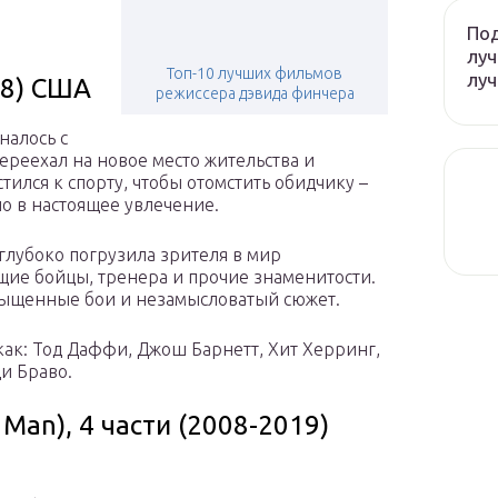
Под
луч
Топ-10 лучших фильмов
лу
18) США
режиссера дэвида финчера
налось с
ереехал на новое место жительства и
тился к спорту, чтобы отомстить обидчику –
ло в настоящее увлечение.
глубоко погрузила зрителя в мир
ящие бойцы, тренера и прочие знаменитости.
асыщенные бои и незамысловатый сюжет.
как: Тод Даффи, Джош Барнетт, Хит Херринг,
и Браво.
Man), 4 части (2008-2019)