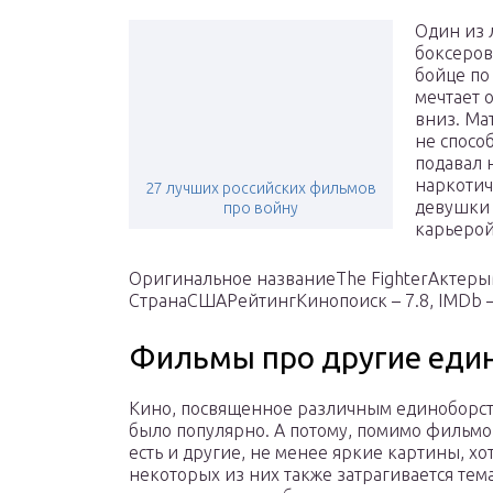
Один из 
боксеров
бойце по
мечтает 
вниз. Ма
не спосо
подавал 
наркотич
27 лучших российских фильмов
девушки 
про войну
карьерой
Оригинальное названиеThe FighterАктеры
СтранаСШАРейтингКинопоиск – 7.8, IMDb 
Фильмы про другие еди
Кино, посвященное различным единоборст
было популярно. А потому, помимо фильмо
есть и другие, не менее яркие картины, хот
некоторых из них также затрагивается тем