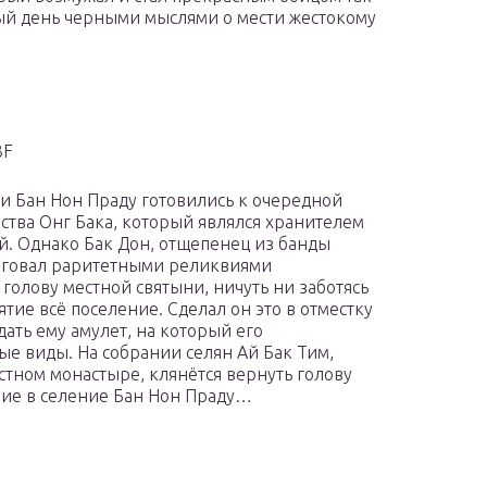
ый день черными мыслями о мести жестокому
3F
и Бан Нон Праду готовились к очередной
тва Онг Бака, который являлся хранителем
й. Однако Бак Дон, отщепенец из банды
орговал раритетными реликвиями
голову местной святыни, ничуть ни заботясь
ятие всё поселение. Сделал он это в отместку
дать ему амулет, на который его
е виды. На собрании селян Ай Бак Тим,
стном монастыре, клянётся вернуть голову
ание в селение Бан Нон Праду…