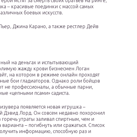
ерои мстят за смерть своих братьев на ринге,
шка – красивые поединки с массой самых
азличных боевых искусств.
ьер, Джина Карано, а также рестлер Дейв
ный на деньгах и испытывающий
лимую жажду крови бизнесмен Логан
сайт, на котором в режиме онлайн проходят
ные бои гладиаторов. Однако роли бойцов
т не профессионалы, а обычные парни,
ые «цепными псами» садиста.
 изувера появляется новая игрушка –
 Дэвид Лорд. Он совсем недавно похоронил
 а горечь утраты заливал спиртным, чем и
а варианта – погибнуть или сражаться. Список
аполучить информацию, способную раз и