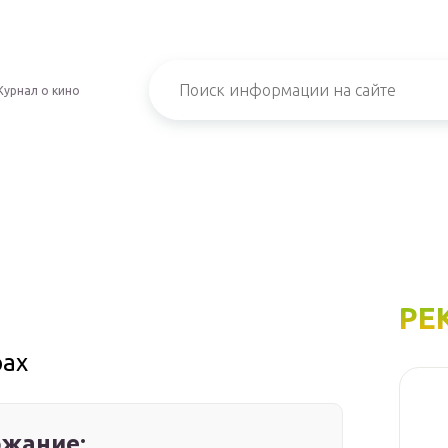
урнал о кино
РЕ
рах
жание: