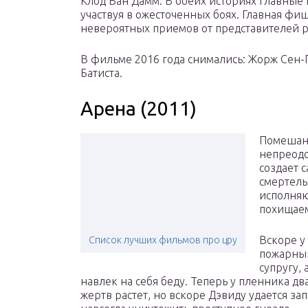
Клод Ван Дамм. В обеих историях главные г
участвуя в ожесточенных боях. Главная фи
невероятных приемов от представителей р
В фильме 2016 года снимались: Жорж Сен-П
Батиста.
Арена (2011)
Помешан
непреодо
создает 
смертель
исполняю
похищаем
Вскоре у
Список лучших фильмов про цру
пожарный
супругу,
навлек на себя беду. Теперь у пленника дв
жертв растет, но вскоре Дэвиду удается з