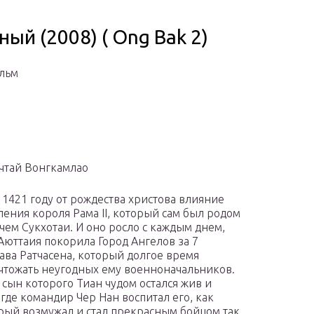
ый (2008) ( Ong Bak 2)
ильм
тчтай Вонгкамлао
 1421 году от рождества христова влияние
ения короля Рама II, который сам был родом
чем Сукхотаи. И оно росло с каждым днем,
Аюттаия покорила Город Ангелов за 7
глава Ратчасена, который долгое время
чтожать неугодных ему военноначальников.
 сын которого Тиан чудом остался жив и
где командир Чер Нан воспитал его, как
орый возмужал и стал прекрасным бойцом так