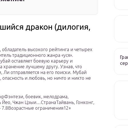
вшийся дракон (дилогия,
 обладатель высокого рейтинга и четырех
тель традиционного жанра «уся».
Гра
убай оставляет боевую карьеру и
сер
а хранение лучшему другу. Узнав, что
 Ли отправляется на его поиски. Мубай
, опасность и любовь, но ничто и никто не
нрФэнтези, боевик, мелодрама,
Йео, Чжан Цзыи…СтранаТайвань, Гонконг,
– 7.8Возрастные ограничения12+