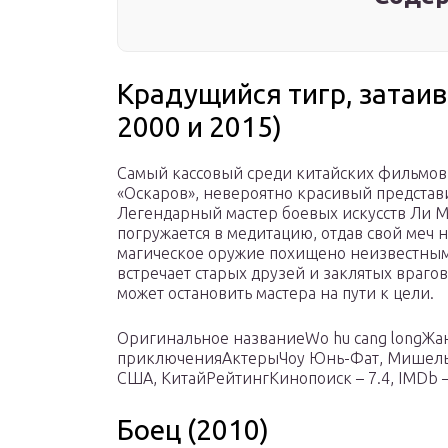
Крадущийся тигр, затаи
2000 и 2015)
Самый кассовый среди китайских фильмов,
«Оскаров», невероятно красивый представи
Легендарный мастер боевых искусств Ли М
погружается в медитацию, отдав свой меч н
магическое оружие похищено неизвестным,
встречает старых друзей и заклятых врагов
может остановить мастера на пути к цели.
Оригинальное названиеWo hu cang longЖа
приключенияАктерыЧоу Юнь-Фат, Мишель 
США, КитайРейтингКинопоиск – 7.4, IMDb 
Боец (2010)