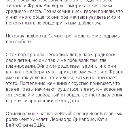
Эйприл и Фрэнк Уиллеры – американская семья
среднего класса. Познакомившись, герои поняли, что
у них много общего: они оба мечтают увидеть мир и
не хотят жить по общепринятым шаблонам.
Похожая подборка: Самые трогательные мелодрамы
про любовь
С тех пор прошло несколько лет, у пары родилось
двое детей, но они так и не побывали там, где
планировали. Эйприл продолжает верить, что они
вот-вот переберутся в Париж, но замечает, что Фрэнк
уже не так увлечен этой идеей, хоть и не признает
этого. Постепенно женщина с грустью понимает, что
все ее грезы начинают рушиться, а ее муж – вовсе не
тот смелый и свободный от общественного давления
парень, очаровавший ее когда-то.
Оригинальное названиеRevolutionary RoadВ главных
роляхКейт Уинслет, Леонардо ДиКаприо, Кэти
БейтсСтранаСША,