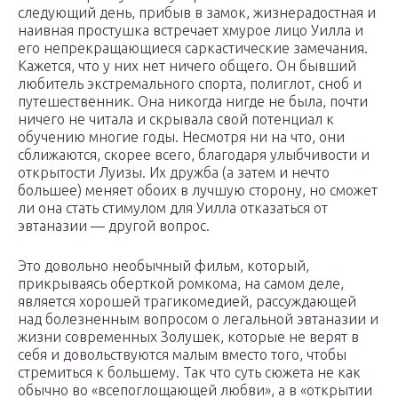
следующий день, прибыв в замок, жизнерадостная и
наивная простушка встречает хмурое лицо Уилла и
его непрекращающиеся саркастические замечания.
Кажется, что у них нет ничего общего. Он бывший
любитель экстремального спорта, полиглот, сноб и
путешественник. Она никогда нигде не была, почти
ничего не читала и скрывала свой потенциал к
обучению многие годы. Несмотря ни на что, они
сближаются, скорее всего, благодаря улыбчивости и
открытости Луизы. Их дружба (а затем и нечто
большее) меняет обоих в лучшую сторону, но сможет
ли она стать стимулом для Уилла отказаться от
эвтаназии — другой вопрос.
Это довольно необычный фильм, который,
прикрываясь оберткой ромкома, на самом деле,
является хорошей трагикомедией, рассуждающей
над болезненным вопросом о легальной эвтаназии и
жизни современных Золушек, которые не верят в
себя и довольствуются малым вместо того, чтобы
стремиться к большему. Так что суть сюжета не как
обычно во «всепоглощающей любви», а в «открытии