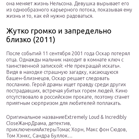
она меняет жизнь Нельсона. Девушка вырывает его
из однообразного карьерного потока, показывая ему
жизнь и то, как ей нужно радоваться.
Жутко громко и запредельно
близко (2011)
После событий 11 сентября 2001 года Оскар потерял
отца. Однажды мальчик находит в комнате ключ с
таинственной запиской: «Не прекращай искать».
Видя в находке страшную загадку, касающуюся
башен-близнецов, Оскар решает следовать
посланию. Герой драмы ищет правду среди других
пострадавших, встречая убитых горем людей. Кино
отсутствовало в российском прокате, поэтому станет
приятным сюрпризом для любителей поплакать.
Оригинальное названиеExtremely Loud & Incredibly
CloseЖанрДрама, детектив,
приключенияАктерыТомас Хорн, Макс фон Сюдов,
Том Хэнкс, Сандра Буллок…