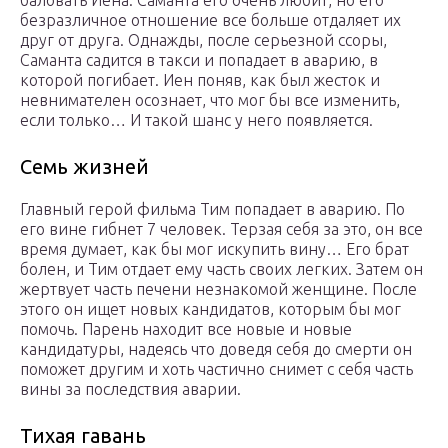
баловать Иена. Саманта его очень любит, но его
безразличное отношение все больше отдаляет их
друг от друга. Однажды, после серьезной ссоры,
Саманта садится в такси и попадает в аварию, в
которой погибает. Иен поняв, как был жесток и
невнимателен осознает, что мог бы все изменить,
если только… И такой шанс у него появляется.
Семь жизней
Главный герой фильма Тим попадает в аварию. По
его вине гибнет 7 человек. Терзая себя за это, он все
время думает, как бы мог искупить вину… Его брат
болен, и Тим отдает ему часть своих легких. Затем он
жертвует часть печени незнакомой женщине. После
этого он ищет новых кандидатов, которым бы мог
помочь. Парень находит все новые и новые
кандидатуры, надеясь что доведя себя до смерти он
поможет другим и хоть частично снимет с себя часть
вины за последствия аварии.
Тихая гавань