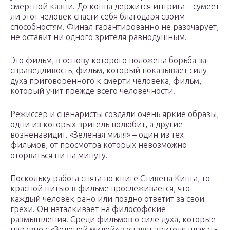
смертной казни. До конца держится интрига – сумеет
ли этот человек спасти себя благодаря своим
способностям. Финал гарантированно не разочарует,
не оставит ни одного зрителя равнодушным.
Это фильм, в основу которого положена борьба за
справедливость, фильм, который показывает силу
духа приговоренного к смерти человека, фильм,
который учит прежде всего человечности.
Режиссер и сценаристы создали очень яркие образы,
одни из которых зритель полюбит, а другие –
возненавидит. «Зеленая миля» – один из тех
фильмов, от просмотра которых невозможно
оторваться ни на минуту.
Поскольку работа снята по книге Стивена Кинга, то
красной нитью в фильме прослеживается, что
каждый человек рано или поздно ответит за свои
грехи. Он наталкивает на философские
размышления. Среди фильмов о силе духа, которые
наравне с «Зеленой милей» заставят зрителя плакать