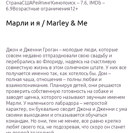
СтранаСШАРейтингКинопоиск – 7.6, IMDb –
6.9Возрастные ограничения12+
Марли и я / Marley & Me
Джон и Дженни Гроган – молодые люди, которые
совсем недавно отпраздновали свою свадьбу и
перебрались во Флориду, надеясь на счастливую
совместную жизнь в этом солнечном штате. У них все
получается именно так, как хотелось бы. Дом –
полная чаша, отношения – полны любви и
взаимопонимания. Планируя детей, они решаются
проверить собственную готовность на собаке и
заводят щенка, которого называют звучным именем
Марли. У маленького лабрадора – непростой
характер, он буквально сводит Джона и Дженни с ума
своими выходками и отказывается обучаться
командам. Но они, тем не менее, все равно крепко
любят своего пса, не подозревая, что скоро он станет
их первой трагедией…