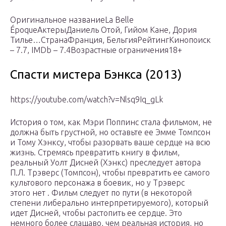
Оригинальное названиеLa Belle
ÉpoqueАктерыДаниель Отой, Гийом Кане, Дория
Тилье…СтранаФранция, БельгияРейтингКинопоиск
– 7.7, IMDb – 7.4Возрастные ограничения18+
Спасти мистера Бэнкса (2013)
https://youtube.com/watch?v=Nlsq9Iq_gLk
История о том, как Мэри Поппинс стала фильмом, не
должна быть грустной, но оставьте ее Эмме Томпсон
и Тому Хэнксу, чтобы разорвать ваше сердце на всю
жизнь. Стремясь превратить книгу в фильм,
реальный Уолт Дисней (Хэнкс) преследует автора
П.Л. Трэверс (Томпсон), чтобы превратить ее самого
культового персонажа в боевик, но у Трэверс
этого нет . Фильм следует по пути (в некоторой
степени либерально интерпретируемого), который
идет Дисней, чтобы растопить ее сердце. Это
немного более слащаво, чем реальная история, но