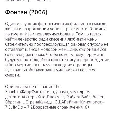
Фонтан (2006)
Один из лучших фантастических фильмов о смысле
жизни и возрождении через страх смерти. Героиня
по имени Иззи неизлечимо больна. Том пытается
найти лекарство ради спасения любимой жены.
Стремительно прогрессирующая раковая опухоль не
оставляет шансов молодой женщине, смирившейся
со своим диагнозом. Чтобы помочь Тому пережить
будущую потерю, Иззи пишет книгу о перерождении
и бессмертии, оставляя последние страницы
пустыми, чтобы муж закончил рассказ после ее
смерти.
Оригинальное названиеThe
FountainЖанрФантастика, драма, мелодрама,
детективАктерыХью Джекман, Рэйчел Вайс, Эллен
Бёрстин…СтранаКанада, СШАРейтингКинопоиск –
7.5, IMDb – 7.2Возрастные ограничения16+