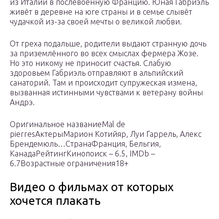
из Италии в послевоенную Францию. Юная Габриэль
живёт в деревне на юге страны и в семье слывёт
чудачкой из-за своей мечты о великой любви.
От греха подальше, родители выдают странную дочь
за приземлённого во всех смыслах фермера Жозе.
Но это никому не приносит счастья. Слабую
здоровьем Габриэль отправляют в альпийский
санаторий. Там и происходит супружеская измена,
вызванная истинными чувствами к ветерану войны
Андрэ.
Оригинальное названиеMal de
pierresАктерыМарион Котийяр, Луи Гаррель, Алекс
Брендемюль…СтранаФранция, Бельгия,
КанадаРейтингКинопоиск – 6.5, IMDb –
6.7Возрастные ограничения18+
Видео о фильмах от которых
хочется плакать