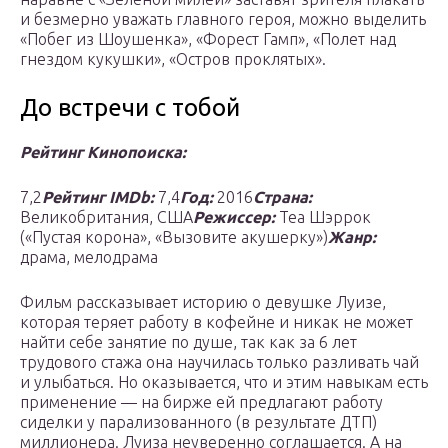
и безмерно уважать главного героя, можно выделить
«Побег из Шоушенка», «Форест Гамп», «Полет над
гнездом кукушки», «Остров проклятых».
До встречи с тобой
Рейтинг Кинопоиска:
7,2
Рейтинг IMDb:
7,4
Год:
2016
Страна:
Великобритания, США
Режиссер:
Теа Шэррок
(«Пустая корона», «Вызовите акушерку»)
Жанр:
драма, мелодрама
Фильм рассказывает историю о девушке Луизе,
которая теряет работу в кофейне и никак не может
найти себе занятие по душе, так как за 6 лет
трудового стажа она научилась только разливать чай
и улыбаться. Но оказывается, что и этим навыкам есть
применение — на бирже ей предлагают работу
сиделки у парализованного (в результате ДТП)
миллионера. Луиза неуверенно соглашается. А на