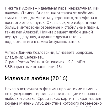
Никита и Афина – идеальная пара, неразлучная, как
палочки «Твикс». Внезапная отставка от любимой
стала шоком для Никиты, уверенного, что Афина в
восторге от его шуток. Оказалось, что избраннице
больше интересны серьезные и стабильные парни,
такие как Алексей. Никита решает любой ценой
вернуть девушку, а лучшие друзья готовы
поддержать его в самых безумных затеях.
АктерыДанила Козловский, Елизавета Боярская,
Владимир Селезнев…
СтранаРоссияРейтингКинопоиск – 5.8, IMDb –
5.5Возрастные ограничения16+
Иллюзия любви (2016)
Нечасто встречаются фильмы про женские измены,
не осуждающие героинь, а признающие их право на
любовь и счастье. Среди таких картин – экранизация
романа Милены Агус, действие которого перенесено