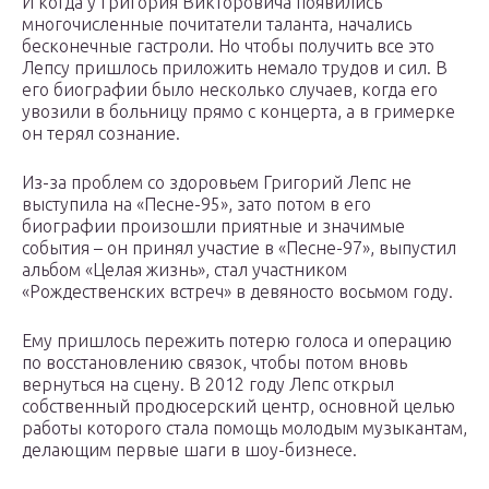
И когда у Григория Викторовича появились
многочисленные почитатели таланта, начались
бесконечные гастроли. Но чтобы получить все это
Лепсу пришлось приложить немало трудов и сил. В
его биографии было несколько случаев, когда его
увозили в больницу прямо с концерта, а в гримерке
он терял сознание.
Из-за проблем со здоровьем Григорий Лепс не
выступила на «Песне-95», зато потом в его
биографии произошли приятные и значимые
события – он принял участие в «Песне-97», выпустил
альбом «Целая жизнь», стал участником
«Рождественских встреч» в девяносто восьмом году.
Ему пришлось пережить потерю голоса и операцию
по восстановлению связок, чтобы потом вновь
вернуться на сцену. В 2012 году Лепс открыл
собственный продюсерский центр, основной целью
работы которого стала помощь молодым музыкантам,
делающим первые шаги в шоу-бизнесе.