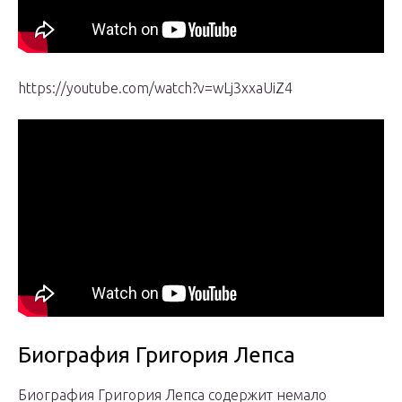
https://youtube.com/watch?v=wLj3xxaUiZ4
Биография Григория Лепса
Биография Григория Лепса содержит немало