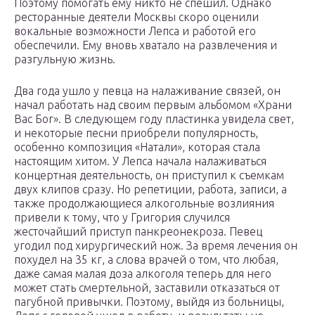
Поэтому помогать ему никто не спешил. Однако
ресторанные деятели Москвы скоро оценили
вокальные возможности Лепса и работой его
обеспечили. Ему вновь хватало на развлечения и
разгульную жизнь.
Два года ушло у певца на налаживание связей, он
начал работать над своим первым альбомом «Храни
Вас Бог». В следующем году пластинка увидела свет,
и некоторые песни приобрели популярность,
особенно композиция «Натали», которая стала
настоящим хитом. У Лепса начала налаживаться
концертная деятельность, он приступил к съемкам
двух клипов сразу. Но репетиции, работа, записи, а
также продолжающиеся алкогольные возлияния
привели к тому, что у Григория случился
жесточайший приступ панкреонекроза. Певец
угодил под хирургический нож. За время лечения он
похудел на 35 кг, а слова врачей о том, что любая,
даже самая малая доза алкоголя теперь для него
может стать смертельной, заставили отказаться от
пагубной привычки. Поэтому, выйдя из больницы,