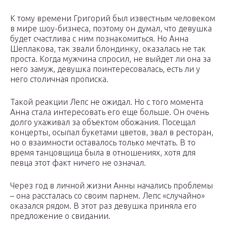
К тому времени Григорий был известным человеком
в мире шоу-бизнеса, поэтому он думал, что девушка
будет счастлива с ним познакомиться. Но Анна
Шеплакова, так звали блондинку, оказалась не так
проста. Когда мужчина спросил, не выйдет ли она за
него замуж, девушка поинтересовалась, есть ли у
него столичная прописка.
Такой реакции Лепс не ожидал. Но с того момента
Анна стала интересовать его еще больше. Он очень
долго ухаживал за объектом обожания. Посещал
концерты, осыпал букетами цветов, звал в ресторан,
но о взаимности оставалось только мечтать. В то
время танцовщица была в отношениях, хотя для
певца этот факт ничего не означал.
Через год в личной жизни Анны начались проблемы
– она рассталась со своим парнем. Лепс «случайно»
оказался рядом. В этот раз девушка приняла его
предложение о свидании.