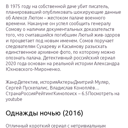
В 1975 году на собственной даче убит писатель,
планировавший опубликовать шокирующие данные
об Алексе Лютом – жестоком палаче военного
времени. Накануне он успел сообщить генералу
Сомову о наличии документальных доказательств
того, что считавшийся погибшим Лютый жив-здоров
и процветает под новым именем. Сомов поручает
следователям Сухареву и Касьянову разыскать
единственное архивное фото, по которому можно
опознать палача. Детективный российский сериал
2020 года основан на реальной истории Александра
Юхновского-Мироненко.
ЖанрДетектив, историяАктерыДмитрий Муляр,
Сергей Пускепалис, Владислав Коноплёв…
СтранаРоссияРейтингКинопоиск – 6.5Посмотреть на
youtube
Однажды ночью (2016)
Отличный короткий сериал с нетривиальным