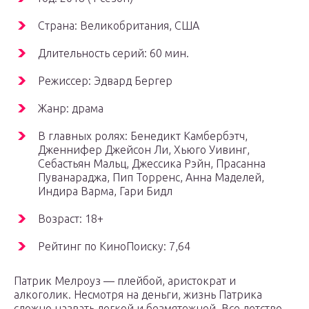
Страна: Великобритания, США
Длительность серий: 60 мин.
Режиссер: Эдвард Бергер
Жанр: драма
В главных ролях: Бенедикт Камбербэтч,
Дженнифер Джейсон Ли, Хьюго Уивинг,
Себастьян Мальц, Джессика Рэйн, Прасанна
Пуванараджа, Пип Торренс, Анна Маделей,
Индира Варма, Гари Бидл
Возраст: 18+
Рейтинг по КиноПоиску: 7,64
Патрик Мелроуз — плейбой, аристократ и
алкоголик. Несмотря на деньги, жизнь Патрика
сложно назвать легкой и безмятежной. Все детство