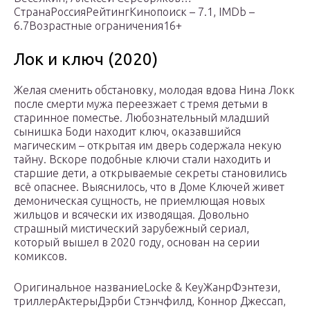
СтранаРоссияРейтингКинопоиск – 7.1, IMDb –
6.7Возрастные ограничения16+
Лок и ключ (2020)
Желая сменить обстановку, молодая вдова Нина Локк
после смерти мужа переезжает с тремя детьми в
старинное поместье. Любознательный младший
сынишка Боди находит ключ, оказавшийся
магическим – открытая им дверь содержала некую
тайну. Вскоре подобные ключи стали находить и
старшие дети, а открываемые секреты становились
всё опаснее. Выяснилось, что в Доме Ключей живет
демоническая сущность, не приемлющая новых
жильцов и всячески их изводящая. Довольно
страшный мистический зарубежный сериал,
который вышел в 2020 году, основан на серии
комиксов.
Оригинальное названиеLocke & KeyЖанрФэнтези,
триллерАктерыДэрби Стэнчфилд, Коннор Джессап,