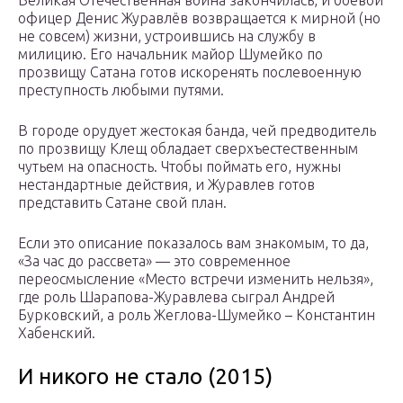
Великая Отечественная война закончилась, и боевой
офицер Денис Журавлёв возвращается к мирной (но
не совсем) жизни, устроившись на службу в
милицию. Его начальник майор Шумейко по
прозвищу Сатана готов искоренять послевоенную
преступность любыми путями.
В городе орудует жестокая банда, чей предводитель
по прозвищу Клещ обладает сверхъестественным
чутьем на опасность. Чтобы поймать его, нужны
нестандартные действия, и Журавлев готов
представить Сатане свой план.
Если это описание показалось вам знакомым, то да,
«За час до рассвета» — это современное
переосмысление «Место встречи изменить нельзя»,
где роль Шарапова-Журавлева сыграл Андрей
Бурковский, а роль Жеглова-Шумейко – Константин
Хабенский.
И никого не стало (2015)