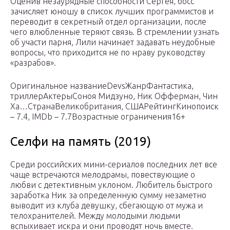
Оценив незаурядные способности Сергея, босс
зачисляет юношу в список лучших программистов и
переводит в секретный отдел организации, после
чего влюбленные теряют связь. В стремлении узнать
об участи парня, Лили начинает задавать неудобные
вопросы, что приходится не по нраву руководству
«разрабов».
Оригинальное названиеDevsЖанрФантастика,
триллерАктерыСоноя Мидзуно, Ник Офферман, Чин
Ха…СтранаВеликобритания, СШАРейтингКинопоиск
– 7.4, IMDb – 7.7Возрастные ограничения16+
Селфи на память (2019)
Среди российских мини-сериалов последних лет все
чаще встречаются мелодрамы, повествующие о
любви с детективным уклоном. Любитель быстрого
заработка Ник за определенную сумму незаметно
выводит из клуба девушку, сбегающую от мужа и
телохранителей. Между молодыми людьми
вспыхивает искра и они проводят ночь вместе.