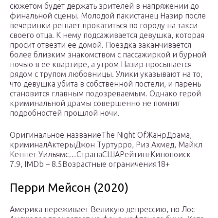
сюжетом будет держать зрителей в напряжении до
финальной сцены. Молодой пакистанец Назир после
вечеринки решает прокатиться по городу на такси
своего отца. К нему подсаживается девушка, которая
просит отвезти ее домой. Поездка заканчивается
более близким знакомством с пассажиркой и бурной
ночью в ее квартире, а утром Назир просыпается
рядом с трупом любовницы. Улики указывают на то,
что девушка убита в собственной постели, и парень
становится главным подозреваемым. Однако герой
криминальной драмы совершенно не помнит
подробностей прошлой ночи.
Оригинальное названиеThe Night OfЖанрДрама,
криминалАктерыДжон Туртурро, Риз Ахмед, Майкл
Кеннет Уильямс…СтранаСШАРейтингКинопоиск –
7.9, IMDb – 8.5Возрастные ограничения18+
Перри Мейсон (2020)
Америка переживает Великую депрессию, но Лос-