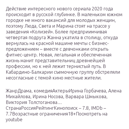
Действие интересного нового сериала 2020 года
происходит в русской глубинке. В маленьком южном
городке не много вакансий для молодых женщин,
поэтому Люда, Света и Марина стоят на трассе у
заведения «Колизей». Более предприимчивая
четвертая подруга Жанна укатила в столицу, откуда
вернулась на красной машине мечты с бизнес-
предложением – вместе с девчонками открыть
фитнес-центр. Новая, легальная и обеспеченная
жизнь манит представительниц древнейшей
профессии, но к ней лежит тернистый путь. В
Кабардино-Балкарии съемочную группу обстреляли
несогласные с темой кино местные жители.
ЖанрДрама, комедияАктерыИрина Горбачева, Алена
Михайлова, Ирина Носова, Варвара Шмыкова,
Виктория Толстоганова…
СтранаРоссияРейтингКинопоиск – 7.8, IMDb –
7.7Возрастные ограничения18+Посмотреть на
youtube