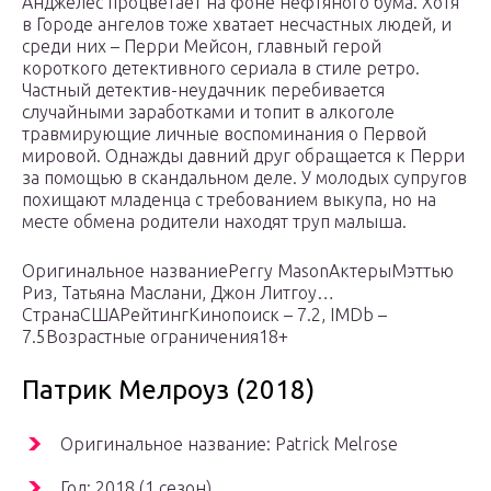
Анджелес процветает на фоне нефтяного бума. Хотя
в Городе ангелов тоже хватает несчастных людей, и
среди них – Перри Мейсон, главный герой
короткого детективного сериала в стиле ретро.
Частный детектив-неудачник перебивается
случайными заработками и топит в алкоголе
травмирующие личные воспоминания о Первой
мировой. Однажды давний друг обращается к Перри
за помощью в скандальном деле. У молодых супругов
похищают младенца с требованием выкупа, но на
месте обмена родители находят труп малыша.
Оригинальное названиеPerry MasonАктерыМэттью
Риз, Татьяна Маслани, Джон Литгоу…
СтранаСШАРейтингКинопоиск – 7.2, IMDb –
7.5Возрастные ограничения18+
Патрик Мелроуз (2018)
Оригинальное название: Patrick Melrose
Год: 2018 (1 сезон)