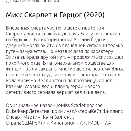
драматических событий.
Мисс Скарлет и Герцог (2020)
Внезапная смерть частного детектива Генри
Скарлета лишила любящую дочь Элизу перспектив
на будущее. В викторианской Англии бедная
девушка могла выйти из плачевной ситуации только
путем замужества. Но независимая по характеру
Элиза выбрала другой путь – продолжить список дел
покойного отца. В патриархальном обществе для
женщин были закрыты многие двери, поэтому Элиза
привлекает к сотрудничеству инспектора Скотланд-
Ярда Уильяма Веллингтона по прозвищу Герцог.
Разные, словно лед и пламя, герои нового
детективного сериала вершат великие дела.
Оригинальное названиеMiss Scarlet and the
DukeЖанрДетектив, криминалАктерыКейт Филлипс,
Стюарт Мартин, Кэти Бэлтон…
СтранаСШАРейтингКинопоиск – 7.7, IMDb – 7.4