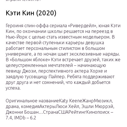
Кэти Кин (2020)
Героиня спин-оффа сериала «Ривердейл», юная Кэти
Кин, по окончании школы решается на переезд в
Нью-Йорк с целью стать известным модельером. В
качестве первой ступеньки карьеры девушка
работает персональным стилистом в большом
универмаге, а по ночам шьет эксклюзивные наряды.
В «Большом яблоке» Кэти встречает друзей, таких же
целеустремленных мечтателей – начинающую
певицу Джози, перспективного актера Хорхе и
заядлую тусовщицу Пайпер. Ребята поддерживают
друг друга и нет сомнений, что каждый добьется
успеха.
Оригинальное названиеKaty KeeneЖанрМюзикл,
драма, комедияАктерыЛюси Хейл, Эшли Мюррэй,
Джонни Бошан…СтранаСШАРейтингКинопоиск –
7.4, IMDb – 6.2