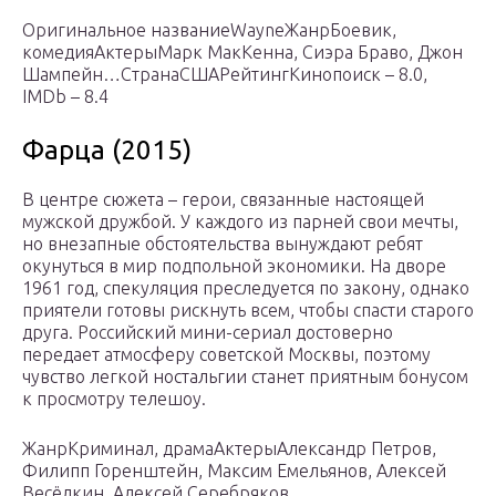
Оригинальное названиеWayneЖанрБоевик,
комедияАктерыМарк МакКенна, Сиэра Браво, Джон
Шампейн…СтранаСШАРейтингКинопоиск – 8.0,
IMDb – 8.4
Фарца (2015)
В центре сюжета – герои, связанные настоящей
мужской дружбой. У каждого из парней свои мечты,
но внезапные обстоятельства вынуждают ребят
окунуться в мир подпольной экономики. На дворе
1961 год, спекуляция преследуется по закону, однако
приятели готовы рискнуть всем, чтобы спасти старого
друга. Российский мини-сериал достоверно
передает атмосферу советской Москвы, поэтому
чувство легкой ностальгии станет приятным бонусом
к просмотру телешоу.
ЖанрКриминал, драмаАктерыАлександр Петров,
Филипп Горенштейн, Максим Емельянов, Алексей
Весёлкин, Алексей Серебряков…