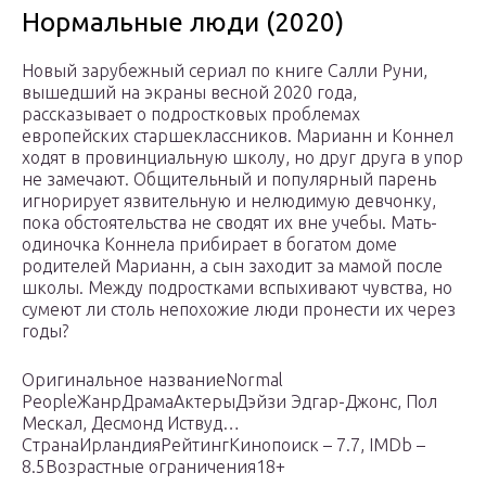
Нормальные люди (2020)
Новый зарубежный сериал по книге Салли Руни,
вышедший на экраны весной 2020 года,
рассказывает о подростковых проблемах
европейских старшеклассников. Марианн и Коннел
ходят в провинциальную школу, но друг друга в упор
не замечают. Общительный и популярный парень
игнорирует язвительную и нелюдимую девчонку,
пока обстоятельства не сводят их вне учебы. Мать-
одиночка Коннела прибирает в богатом доме
родителей Марианн, а сын заходит за мамой после
школы. Между подростками вспыхивают чувства, но
сумеют ли столь непохожие люди пронести их через
годы?
Оригинальное названиеNormal
PeopleЖанрДрамаАктерыДэйзи Эдгар-Джонс, Пол
Мескал, Десмонд Иствуд…
СтранаИрландияРейтингКинопоиск – 7.7, IMDb –
8.5Возрастные ограничения18+