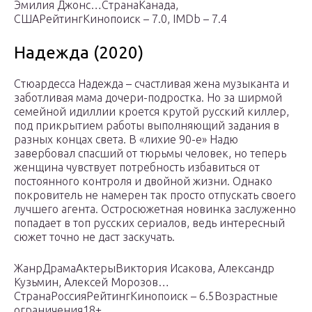
Эмилия Джонс…СтранаКанада,
СШАРейтингКинопоиск – 7.0, IMDb – 7.4
Надежда (2020)
Стюардесса Надежда – счастливая жена музыканта и
заботливая мама дочери-подростка. Но за ширмой
семейной идиллии кроется крутой русский киллер,
под прикрытием работы выполняющий задания в
разных концах света. В «лихие 90-е» Надю
завербовал спасший от тюрьмы человек, но теперь
женщина чувствует потребность избавиться от
постоянного контроля и двойной жизни. Однако
покровитель не намерен так просто отпускать своего
лучшего агента. Остросюжетная новинка заслуженно
попадает в топ русских сериалов, ведь интересный
сюжет точно не даст заскучать.
ЖанрДрамаАктерыВиктория Исакова, Александр
Кузьмин, Алексей Морозов…
СтранаРоссияРейтингКинопоиск – 6.5Возрастные
ограничения18+