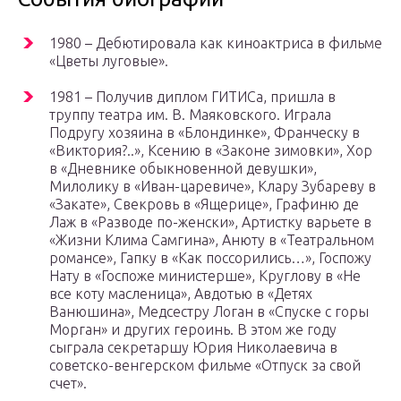
1980 – Дебютировала как киноактриса в фильме
«Цветы луговые».
1981 – Получив диплом ГИТИСа, пришла в
труппу театра им. В. Маяковского. Играла
Подругу хозяина в «Блондинке», Франческу в
«Виктория?..», Ксению в «Законе зимовки», Хор
в «Дневнике обыкновенной девушки»,
Милолику в «Иван-царевиче», Клару Зубареву в
«Закате», Свекровь в «Ящерице», Графиню де
Лаж в «Разводе по-женски», Артистку варьете в
«Жизни Клима Самгина», Анюту в «Театральном
романсе», Гапку в «Как поссорились…», Госпожу
Нату в «Госпоже министерше», Круглову в «Не
все коту масленица», Авдотью в «Детях
Ванюшина», Медсестру Логан в «Спуске с горы
Морган» и других героинь. В этом же году
сыграла секретаршу Юрия Николаевича в
советско-венгерском фильме «Отпуск за свой
счет».