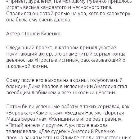
«Привет, дуралеи!», где молодому Руденко пришлось
играть весьма хамоватого и несносного типа.
Справился он с этой ролью на ура, хотя по характеру
она была ему очень далека.
Актер с Гошей Куценко
Следующий проект, в котором принял участие
начинающий актер, это знаменитый сериал конца
девяностых «Простые истины», рассказывающий о
школьной жизни.
Сразу после его выхода на экраны, голубоглазый
блондин Дима Карпов в исполнении Анатолия стал
всеобщим любимцем у всех школьниц России.
Потом были успешные работы в таких сериалах, как
«Воровка», «Каменская», «Бедная Настя», «Дорогая
Маша Березина», «Женщины в игре без правил»,
«Пятый ангел» и другие. А уж после выхода
теленовеллы «Две судьбы» Анатолий Руденко
прочно занял место на Олимпе среди отечественных