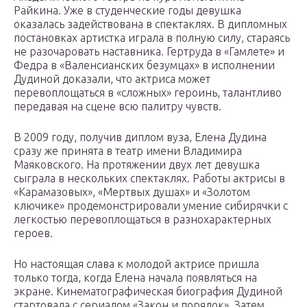
Райкина. Уже в студенческие годы девушка
оказалась задействована в спектаклях. В дипломных
постановках артистка играла в полную силу, стараясь
не разочаровать наставника. Гертруда в «Гамлете» и
Федра в «Валенсианских безумцах» в исполнении
Дудиной доказали, что актриса может
перевоплощаться в «сложных» героинь, талантливо
передавая на сцене всю палитру чувств.
В 2009 году, получив диплом вуза, Елена Дудина
сразу же принята в театр имени Владимира
Маяковского. На протяжении двух лет девушка
сыграла в нескольких спектаклях. Работы актрисы в
«Карамазовых», «Мертвых душах» и «Золотом
ключике» продемонстрировали умение сибирячки с
легкостью перевоплощаться в разнохарактерных
героев.
Но настоящая слава к молодой актрисе пришла
только тогда, когда Елена начала появляться на
экране. Кинематографическая биография Дудиной
стартовала с сериалом «Закон и порядок». Затем