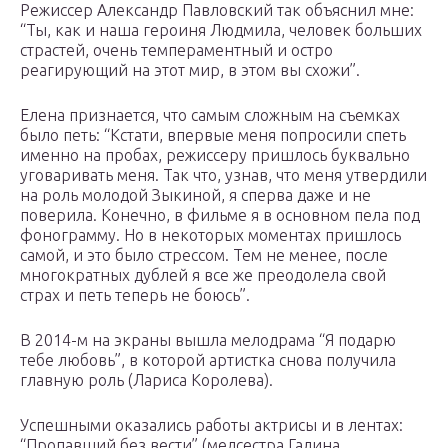
Режиссер Александр Павловский так объяснил мне:
“Ты, как и наша героиня Людмила, человек больших
страстей, очень темпераментный и остро
реагирующий на этот мир, в этом вы схожи”.
Елена признается, что самым сложным на съемках
было петь: “Кстати, впервые меня попросили спеть
именно на пробах, режиссеру пришлось буквально
уговаривать меня. Так что, узнав, что меня утвердили
на роль молодой Зыкиной, я сперва даже и не
поверила. Конечно, в фильме я в основном пела под
фонограмму. Но в некоторых моментах пришлось
самой, и это было стрессом. Тем не менее, после
многократных дублей я все же преодолела свой
страх и петь теперь не боюсь”.
В 2014-м на экраны вышла мелодрама “Я подарю
тебе любовь”, в которой артистка снова получила
главную роль (Лариса Королева).
Успешными оказались работы актрисы и в лентах:
“Пропавший без вести” (медсестра Галина