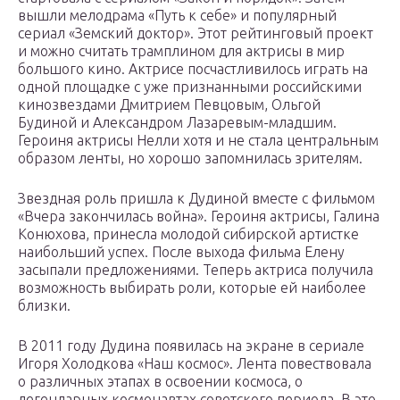
вышли мелодрама «Путь к себе» и популярный
сериал «Земский доктор». Этот рейтинговый проект
и можно считать трамплином для актрисы в мир
большого кино. Актрисе посчастливилось играть на
одной площадке с уже признанными российскими
кинозвездами Дмитрием Певцовым, Ольгой
Будиной и Александром Лазаревым-младшим.
Героиня актрисы Нелли хотя и не стала центральным
образом ленты, но хорошо запомнилась зрителям.
Звездная роль пришла к Дудиной вместе с фильмом
«Вчера закончилась война». Героиня актрисы, Галина
Конюхова, принесла молодой сибирской артистке
наибольший успех. После выхода фильма Елену
засыпали предложениями. Теперь актриса получила
возможность выбирать роли, которые ей наиболее
близки.
В 2011 году Дудина появилась на экране в сериале
Игоря Холодкова «Наш космос». Лента повествовала
о различных этапах в освоении космоса, о
легендарных космонавтах советского периода. В это