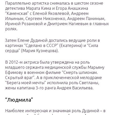
Параллельно артистка снималась в шестом сезоне
детектива Марата Кима и Егора Анашкина
“Каменская” с Еленой Яковлевой, Андреем
Ильиным, Сергеем Никоненко, Андреем Паниным,
Ириной Розановой и Дмитрием Нагиевым в главных
ролях.
Затем Елене Дудиной достались ведущие роли в
картинах “Сделано в СССР” (Екатерина) и “Сила
сердца” (Мария Кузнецова).
В 2012-м актриса была утверждена на роль
младшего сержанта медицинской службы Марьяну
Ефимову в военном фильме “Смерть шпионам.
Скрытый враг”. А в приключенческой мелодраме
“Берега моей мечты” исполнила роль Светланы,
жены капитана 3-го ранга Андрея Васильева.
“Людмила”
Наиболее интересная и значимая роль Дудиной – в