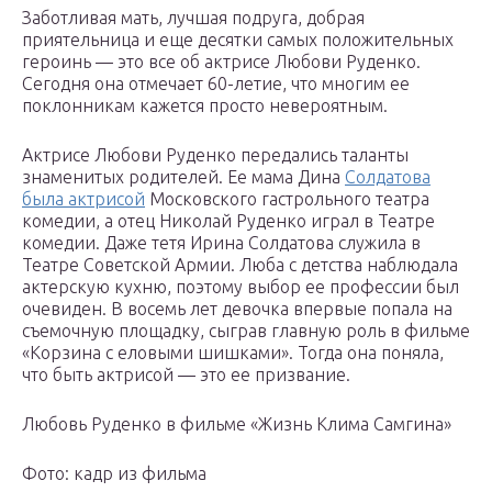
Заботливая мать, лучшая подруга, добрая
приятельница и еще десятки самых положительных
героинь — это все об актрисе Любови Руденко.
Сегодня она отмечает 60-летие, что многим ее
поклонникам кажется просто невероятным.
Актрисе Любови Руденко передались таланты
знаменитых родителей. Ее мама Дина
Солдатова
была актрисой
Московского гастрольного театра
комедии, а отец Николай Руденко играл в Театре
комедии. Даже тетя Ирина Солдатова служила в
Театре Советской Армии. Люба с детства наблюдала
актерскую кухню, поэтому выбор ее профессии был
очевиден. В восемь лет девочка впервые попала на
съемочную площадку, сыграв главную роль в фильме
«Корзина с еловыми шишками». Тогда она поняла,
что быть актрисой — это ее призвание.
Любовь Руденко в фильме «Жизнь Клима Самгина»
Фото: кадр из фильма