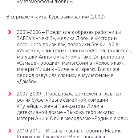
«Метаморфозы любви».
В сериале «Тайга. Курс выживания» (2002)
2003-2006 – Предстала в образах работницы
ЗАГСа в «Next 3», медика Любы в «Истории
весеннего призыва», поварихи Бочкиной в
«Участке», клиентки Полины в «Ангел прилетел»,
матушки Анны в «Тайном знаке-2», ректора в
«Самаре-городке», мамы Сони в «Холостяках»,
матери Миши в «Билете в гарем». В этот же
период озвучила слониху в мультфильме
«Дамбо».
2007-2009 – Порадовала зрителей в главных
ролях буфетчицы в семейной комедии
«Путейцы», жены Панкратова Лили в
детективной драме «Выхожу тебя искать»,
матери Ани и Оли в мелодраме «Родные люди».
2010-2012 – Играла главных героинь Марию
Конюхову, буфетчицу Веру, продавца