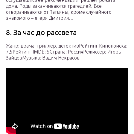
ослушавшись ее рекомендаций, решает рожать
дома. Роды заканчиваются трагедией. Все
отворачиваются от Татьяны, кроме случайного
знакомого – егеря Дмитрия…
8. За час до рассвета
Жанр: драма, триллер, детективРейтинг Кинопоиска:
7,5Рейтинг IMDb: 5Страна: РоссияРежиссер: Игорь
ЗайцевМузыка: Вадим Некрасов