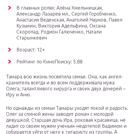
В главных ролях: Алёна Хмельницкая,
Александр Лазарев мл., Сергей Горобченко,
Анастасия Веденская, Анатолий Наумов, Павел
Кузьмин, Виктория Адельфина, Оксана
Скоропад, Родион Галюченко, Натали
Старынкевич
Возраст: 12+
Рейтинг по КиноПоиску: 5,88
Тамара всю жизнь посвятила семье. Она, как ангел-
хранитель всегда и во всем поддерживала мужа
Олега, талантливого хирурга и своих двух дочерей –
Иру и Аню.
Но однажды из семьи Тамары уходят покой и радость.
Олег за спиной жены заводит роман с молодой
девушкой. Старшая дочь Ира, роковая красавица, не
ладит со своим мужем ученым-недотепой Вадимом и
собирается уйти от него к гитаристу из группы. А