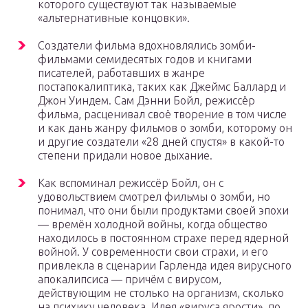
которого существуют так называемые
«альтернативные концовки».
Создатели фильма вдохновлялись зомби-
фильмами семидесятых годов и книгами
писателей, работавших в жанре
постапокалиптика, таких как Джеймс Баллард и
Джон Уиндем. Сам Дэнни Бойл, режиссёр
фильма, расценивал своё творение в том числе
и как дань жанру фильмов о зомби, которому он
и другие создатели «28 дней спустя» в какой-то
степени придали новое дыхание.
Как вспоминал режиссёр Бойл, он с
удовольствием смотрел фильмы о зомби, но
понимал, что они были продуктами своей эпохи
— времён холодной войны, когда общество
находилось в постоянном страхе перед ядерной
войной. У современности свои страхи, и его
привлекла в сценарии Гарленда идея вирусного
апокалипсиса — причём с вирусом,
действующим не столько на организм, сколько
на психику человека. Идея «вируса ярости», по