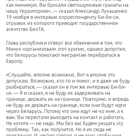
как минимум. Вы бросали светошумовые гранаты на
нашу территорию», — сказал Александр Лукашенко
19 ноября в интервью корреспонденту Би-би-си,
отрывок из которого приводит государственное
агентство БелТА.
Глава республики отверг все обвинения в том, что
Минск «организовал» этот кризис, однако допустил,
что белорусы помогают мигрантам перебраться в
Европу.
«Слушайте, вполне возможно. Вот я вполне это
допускаю. Возможно, кто-то и помог, и я даже не буду
разбираться, — сказал он в том же интервью Би-би-
си. — Я и сказал, я не буду их задерживать на
границе, держать их на границе. Повторяю: и впредь
не буду их держать на границе, если они будут идти
через Беларусь. Потому что они идут не ко мне, а к
вам. Вы перестали выходить на контакт и работать.
Не хотите — не надо. Мы без вас будем решать эту
проблему. Так, как получится. Но я их сюда не
приглашал. И, честно говоря, я не хочу, чтобы они