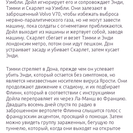
Уэмбли. Дойл игнорирует его и сопровождает Энди,
Тэмми и Скарлет на Уэмбли. Они залезают в
заброшенный Volvo V70, чтобы избежать выброса
нервно-паралитического газа, но не могут завести
машину, пока солдаты с огнеметами приближаются.
Дойл выходит из машины и жертвует собой, заводя
машину. Скарлет сбегает и везет Тэмми и Энди
лондонсим метро, потом они идут пешком. Дон
устраивает засаду и убивает Скарлет, затем кусает
Энди.
Тэмми стреляет в Дона, прежде чем он успевает
убить Энди, который остается без симптомов, но
является неизвестным носителем вируса Ярости. Они
продолжают движение к стадиону, и их подбирает
Флинн, который в соответствии с инструкциями
Дойла переправляет их через Ла-Манш во Францию.
Двадцать восемь дней спустя по радио в
заброшенном вертолете Флинна слышится голос с
французским акцентом, просящий о помощи. Затем
можно увидеть группу зараженных, бегущую по
туннелю, который, когда они выходят на открытое