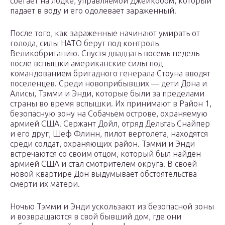
сбегает на лодке, управляемой Джейкобом, который
падает в воду и его одолевает зараженный.
После того, как зараженные начинают умирать от
голода, силы НАТО берут под контроль
Великобританию. Спустя двадцать восемь недель
после вспышки американские силы под
командованием бригадного генерала Стоуна вводят
поселенцев. Среди новоприбывших — дети Дона и
Алисы, Тэмми и Энди, которые были за пределами
страны во время вспышки. Их принимают в Район 1,
безопасную зону на Собачьем острове, охраняемую
армией США. Сержант Дойл, отряд Дельтаь Снайпер
и его друг, Шеф Флинн, пилот вертолета, находятся
среди солдат, охраняющих район. Тэмми и Энди
встречаются со своим отцом, который был найден
армией США и стал смотрителем округа. В своей
новой квартире Дон выдумывает обстоятельства
смерти их матери.
Ночью Тэмми и Энди ускользают из безопасной зоны
и возвращаются в свой бывший дом, где они