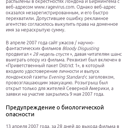
распылены в окрестностях Лондона и Бирмингема с
веб-адресом www.ragevirus.com. Однако веб-адрес
оказался незарегистрированным, и его быстро
перехватили. Допустившее ошибку рекламное
агентство согласилось выкупить права на доменное
имя за нераскрытую сумму.
В апреле 2007 года сайт ужасов / научно-
фантастических фильмов
Bloody Disgusting
продвигал «
28 недель спустя
», давая читателям шанс
выиграть опору из фильма. Реквизит был включен в
«Приветственный пакет District 1», в который
входило удостоверение личности и выпуск
лондонской газеты
Evening Standard
с заголовком,
провозглашающим эвакуацию. Розыгрыш был
открыт только для жителей Северной Америки, а
заявки на участие закрылись 9 мая 2007 года.
Предупреждение о биологической
опасности
13 апреля 2007 года, за 28 дней до выхода фильма в