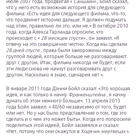
июле 2007 года, продвигая «
Саншайн»
, Бойл сказал,
что у него есть возможная история для следующего
фильма: «Есть идея для следующего фильма, что-то,
что продвинет историю дальше. Я должен подумать
над этим, правильно ли это. или не.» В октябре 2010
года, когда Алекса Гарланда спросили, что
происходит с «
28 месяцев спустя»
, он заявил: «Я
отвечу на это совершенно честно. Когда мы сделали
28 дней спустя
, права были заморожены между
группой людей, которые больше не разговаривают.
друг с другом. Итак, фильма никогда не будет, если
эти люди снова не начнут разговаривать друг с
другом. Насколько я знаю, сценария нет ».
В январе 2011 года Дэнни Бойл сказал: «Это хорошая
идея, и как только я начну
Франкенштейна
, я начну
думать об этом немного больше». 13 апреля 2013
года Бойл заявил: « 40/60 независимо от того, будет
или нет. Но у нас было представление о том, где это
сделать и о чем это может быть». Когда его попросили
поделиться этой идеей, Бойл засмеялся и сказал:
«Нет, потому что они окажутся в
Ходячих мертвецах
».